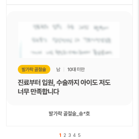
발가락 골절술_송*호
1
2
3
4
5